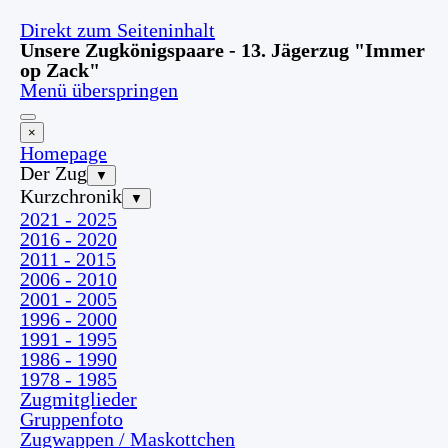
Direkt zum Seiteninhalt
Unsere Zugkönigspaare - 13. Jägerzug "Immer
op Zack"
Menü überspringen
×
Homepage
Der Zug
▼
Kurzchronik
▼
2021 - 2025
2016 - 2020
2011 - 2015
2006 - 2010
2001 - 2005
1996 - 2000
1991 - 1995
1986 - 1990
1978 - 1985
Zugmitglieder
Gruppenfoto
Zugwappen / Maskottchen