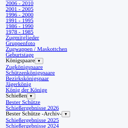
2006 - 2010
2001 - 2005
1996 - 2000
1991 - 1995
1986 - 1990
1978 - 1985
Zugmitglieder
Gruppenfoto
Zugwappen / Maskottchen
Geburtstage
Königspaare
▼
Zugkönigspaare
Schützenkönigspaare
Bezirkskönigspaar
Jägerkönig
König der Könige
Schießen
▼
Bester Schütze
Schießergebnisse 2026
Bester Schütze -Archiv-
▼
Schießergebnisse 2025
Schießergebnisse 2024