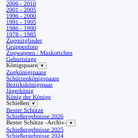
2006 - 2010
2001 - 2005
1996 - 2000
1991 - 1995
1986 - 1990
1978 - 1985
Zugmitglieder
Gruppenfoto
Zugwappen / Maskottchen
Geburtstage
Königspaare
▼
Zugkönigspaare
Schützenkönigspaare
Bezirkskönigspaar
Jägerkönig
König der Könige
Schießen
▼
Bester Schütze
Schießergebnisse 2026
Bester Schütze -Archiv-
▼
Schießergebnisse 2025
Schießergebnisse 2024