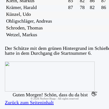
Klein, Markus
85
82
86
87
Krämer, Harald
87
78
82
86
Künzel, Udo
Ohligschläger, Andreas
Schroden, Thomas
Wetzel, Markus
Der Schütze mit dem grünen Hintergrund im Schieß
hatte in dem Durchgang die Startnummer 6.
👋
Guten Morgen! Schön, dass du da bist
©
2026
Norbert Hopp - All rights reserved
Zurück zum Seiteninhalt