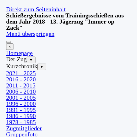
Direkt zum Seiteninhalt
Schießergebnisse vom Trainingsschießen aus
dem Jahr 2018 - 13. Jägerzug "Immer op
Zack"
Menü überspringen
×
Homepage
Der Zug
▼
Kurzchronik
▼
2021 - 2025
2016 - 2020
2011 - 2015
2006 - 2010
2001 - 2005
1996 - 2000
1991 - 1995
1986 - 1990
1978 - 1985
Zugmitglieder
Gruppenfoto