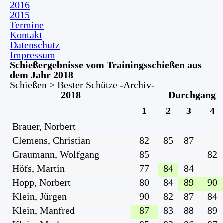
2016
2015
Termine
Kontakt
Datenschutz
Impressum
Schießergebnisse vom Trainingsschießen aus
dem Jahr 2018
Schießen > Bester Schütze -Archiv-
2018
Durchgang
1
2
3
4
Brauer, Norbert
Clemens, Christian
82
85
87
Graumann, Wolfgang
85
82
Höfs, Martin
77
84
84
Hopp, Norbert
80
84
89
90
Klein, Jürgen
90
82
87
84
Klein, Manfred
87
83
88
89