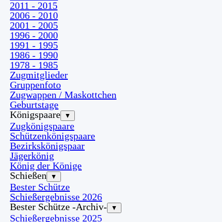
2011 - 2015
2006 - 2010
2001 - 2005
1996 - 2000
1991 - 1995
1986 - 1990
1978 - 1985
Zugmitglieder
Gruppenfoto
Zugwappen / Maskottchen
Geburtstage
Königspaare
▼
Zugkönigspaare
Schützenkönigspaare
Bezirkskönigspaar
Jägerkönig
König der Könige
Schießen
▼
Bester Schütze
Schießergebnisse 2026
Bester Schütze -Archiv-
▼
Schießergebnisse 2025