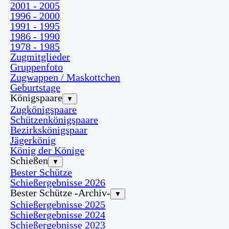
2001 - 2005
1996 - 2000
1991 - 1995
1986 - 1990
1978 - 1985
Zugmitglieder
Gruppenfoto
Zugwappen / Maskottchen
Geburtstage
Königspaare
▼
Zugkönigspaare
Schützenkönigspaare
Bezirkskönigspaar
Jägerkönig
König der Könige
Schießen
▼
Bester Schütze
Schießergebnisse 2026
Bester Schütze -Archiv-
▼
Schießergebnisse 2025
Schießergebnisse 2024
Schießergebnisse 2023