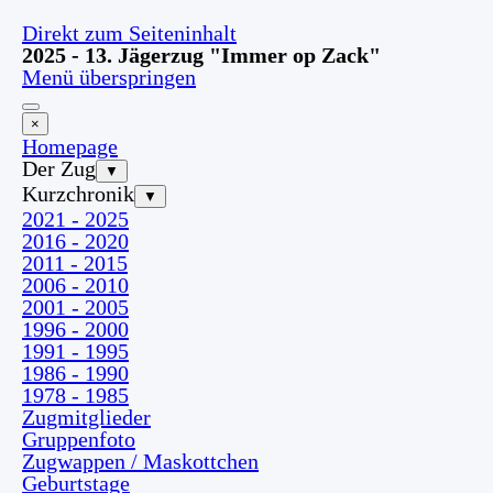
Direkt zum Seiteninhalt
2025 - 13. Jägerzug "Immer op Zack"
Menü überspringen
×
Homepage
Der Zug
▼
Kurzchronik
▼
2021 - 2025
2016 - 2020
2011 - 2015
2006 - 2010
2001 - 2005
1996 - 2000
1991 - 1995
1986 - 1990
1978 - 1985
Zugmitglieder
Gruppenfoto
Zugwappen / Maskottchen
Geburtstage