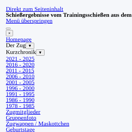
Direkt zum Seiteninhalt
Schießergebnisse vom Trainingsschießen aus dem
Menü überspringen
×
Homepage
Der Zug
▼
Kurzchronik
▼
2021 - 2025
2016 - 2020
2011 - 2015
2006 - 2010
2001 - 2005
1996 - 2000
1991 - 1995
1986 - 1990
1978 - 1985
Zugmitglieder
Gruppenfoto
Zugwappen / Maskottchen
Geburtstage