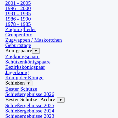
2001 - 2005
1996 - 2000
1991 - 1995
1986 - 1990
1978 - 1985
Zugmitglieder
Gruppenfoto
Zugwappen / Maskottchen
Geburtstage
Königspaare
▼
Zugkönigspaare
Schützenkönigspaare
Bezirkskönigspaar
Jägerkönig
König der Könige
Schießen
▼
Bester Schütze
Schießergebnisse 2026
Bester Schütze -Archiv-
▼
Schießergebnisse 2025
Schießergebnisse 2024
Schießergebnisse 2023