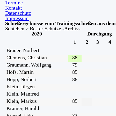
Termine
Kontakt
Datenschutz
Impressum
Schießergebnisse vom Trainingsschießen aus dem
Schießen > Bester Schütze -Archiv-
2020
Durchgang
1
2
3
4
Brauer, Norbert
Clemens, Christian
88
Graumann, Wolfgang
79
Höfs, Martin
85
Hopp, Norbert
88
Klein, Jürgen
Klein, Manfred
Klein, Markus
85
Krämer, Harald
Künzel, Udo
83